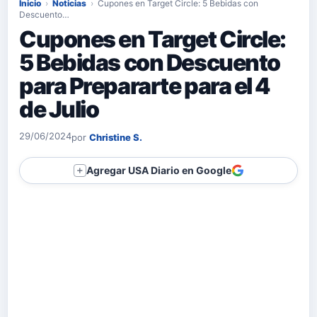
Inicio
›
Noticias
›
Cupones en Target Circle: 5 Bebidas con
Descuento…
Cupones en Target Circle:
5 Bebidas con Descuento
para Prepararte para el 4
de Julio
29/06/2024
por
Christine S.
Agregar USA Diario en Google
＋