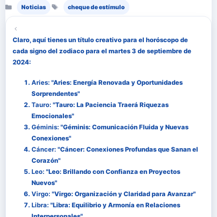
Categorías
Etiquetas
Noticias
cheque de estímulo
Claro, aquí tienes un título creativo para el horóscopo de
cada signo del zodiaco para el martes 3 de septiembre de
2024:
Aries:
"Aries: Energía Renovada y Oportunidades
Sorprendentes"
Tauro:
"Tauro: La Paciencia Traerá Riquezas
Emocionales"
Géminis:
"Géminis: Comunicación Fluida y Nuevas
Conexiones"
Cáncer:
"Cáncer: Conexiones Profundas que Sanan el
Corazón"
Leo:
"Leo: Brillando con Confianza en Proyectos
Nuevos"
Virgo:
"Virgo: Organización y Claridad para Avanzar"
Libra:
"Libra: Equilibrio y Armonía en Relaciones
Interpersonales"