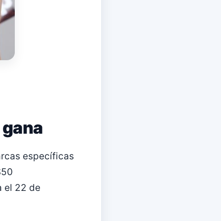
y gana
rcas específicas
$50
a el 22 de