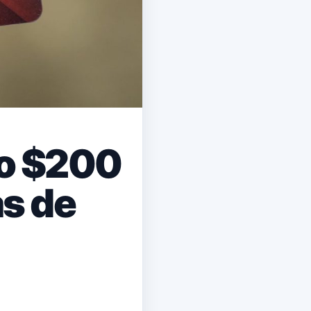
 o $200
as de