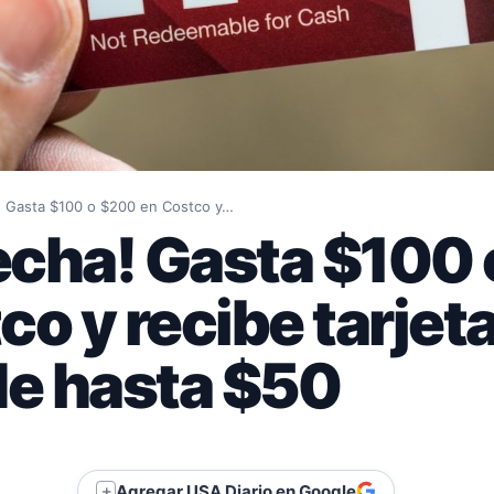
! Gasta $100 o $200 en Costco y…
echa! Gasta $100
co y recibe tarjet
de hasta $50
Agregar USA Diario en Google
＋