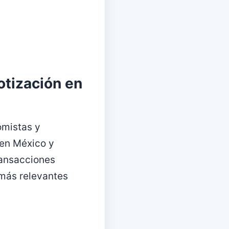
otización en
omistas y
 en México y
ransacciones
 más relevantes