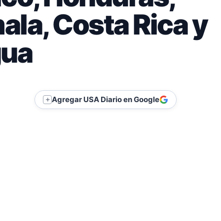
la, Costa Rica y
gua
Agregar USA Diario en Google
＋