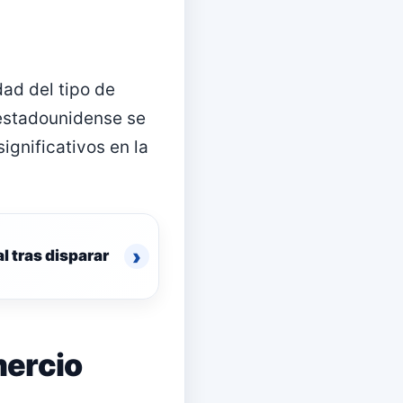
dad del tipo de
 estadounidense se
ignificativos en la
›
l tras disparar
mercio