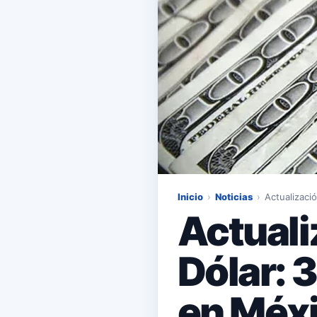
Inicio
›
Noticias
›
Actualizaci
Actuali
Dólar: 
en Méxi